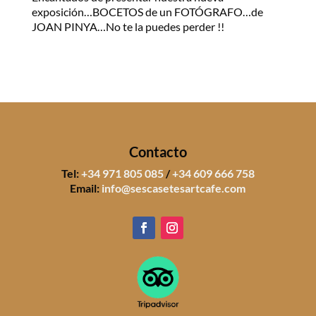
exposición…BOCETOS de un FOTÓGRAFO…de
JOAN PINYA…No te la puedes perder !!
Contacto
Tel:
+34 971 805 085
/
+34 609 666 758
Email:
info@sescasetesartcafe.com