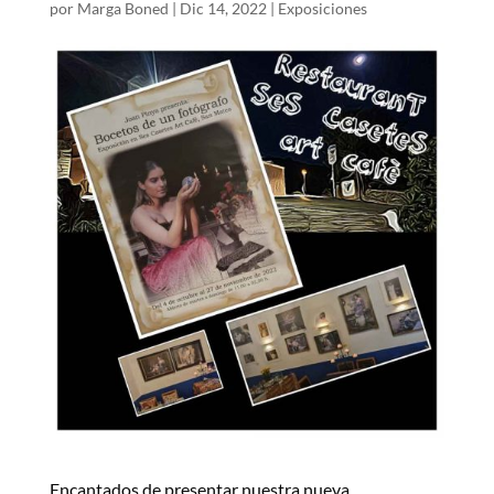
por
Marga Boned
|
Dic 14, 2022
|
Exposiciones
Encantados de presentar nuestra nueva