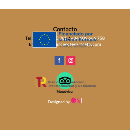
Contacto
Tel:
+34 971 805 085
/
+34 609 666 758
Email:
info@sescasetesartcafe.com
Designed by