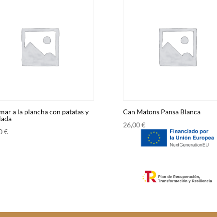
mar a la plancha con patatas y
Can Matons Pansa Blanca
lada
26,00
€
00
€