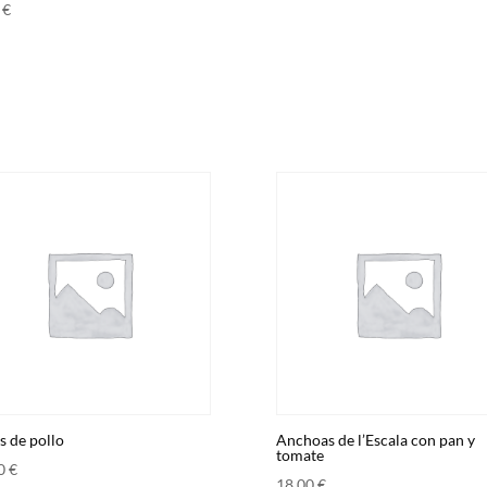
0
€
s de pollo
Anchoas de l’Escala con pan y
tomate
00
€
18,00
€