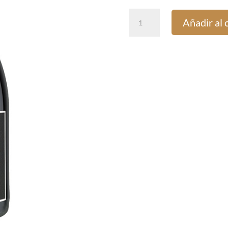
Ibizkus
Añadir al 
Tinto
cantidad