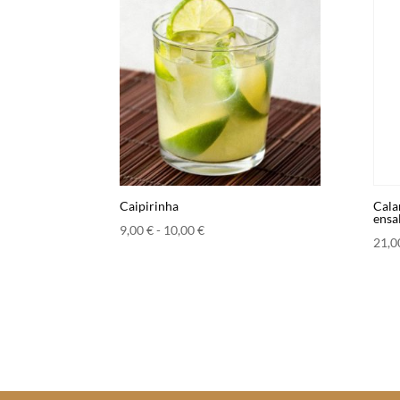
Caipirinha
Cala
ensa
Rango
9,00
€
-
10,00
€
21,
de
precios:
desde
9,00 €
hasta
10,00 €