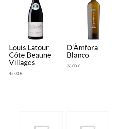
Louis Latour
D’Àmfora
Côte Beaune
Blanco
Villages
26,00
€
45,00
€