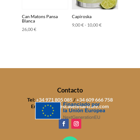
Can Matons Pansa
Capiroska
Blanca
Rango
9,00
€
-
10,00
€
26,00
€
de
precios:
desde
9,00 €
hasta
10,00 €
Contacto
Tel:
+34 971 805 085
/
+34 609 666 758
Email:
info@sescasetesartcafe.com