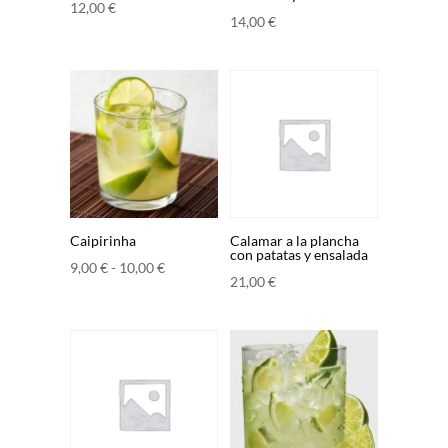
12,00
€
14,00
€
Caipirinha
Calamar a la plancha
con patatas y ensalada
Rango
9,00
€
-
10,00
€
21,00
€
de
precios:
desde
9,00 €
hasta
10,00 €