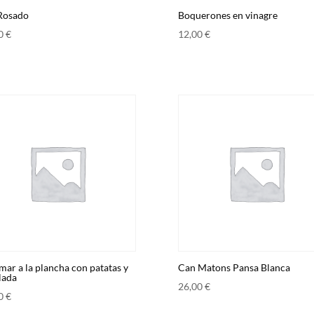
Rosado
Boquerones en vinagre
00
€
12,00
€
mar a la plancha con patatas y
Can Matons Pansa Blanca
lada
26,00
€
00
€