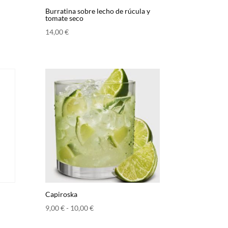
Burratina sobre lecho de rúcula y
tomate seco
14,00
€
Capiroska
Rango
9,00
€
-
10,00
€
de