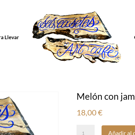
ra Llevar
Melón con jam
18,00
€
Melón
Añadir al 
con