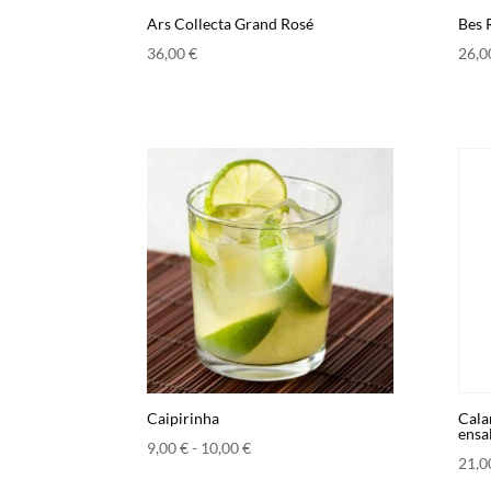
Ars Collecta Grand Rosé
Bes 
36,00
€
26,
Caipirinha
Cala
ensa
Rango
9,00
€
-
10,00
€
21,
de