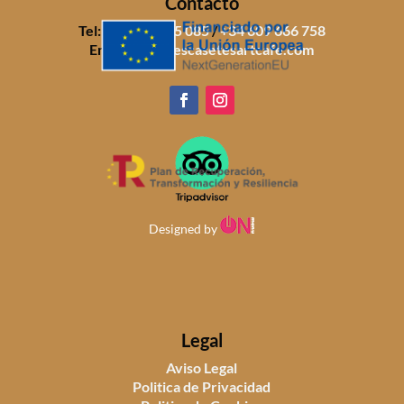
Contacto
Tel:
+34 971 805 085
/
+34 609 666 758
Email:
info@sescasetesartcafe.com
Designed by
Legal
Aviso Legal
Politica de Privacidad