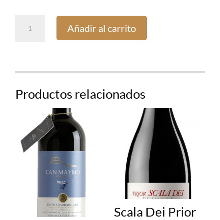
Pago
Añadir al carrito
de
los
Capellanes
Roble
cantidad
Productos relacionados
Scala Dei Prior