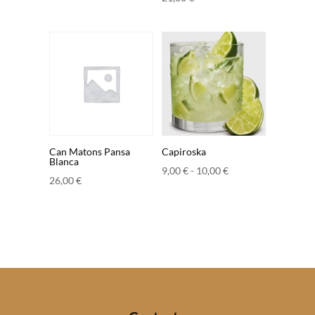
de
precios:
desde
9,00 €
hasta
10,00 €
Can Matons Pansa
Capiroska
Blanca
Rango
9,00
€
-
10,00
€
26,00
€
de
precios:
desde
9,00 €
hasta
10,00 €