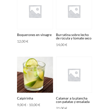
Boquerones en vinagre
Burratina sobre lecho
de rúcula y tomate seco
12,00
€
14,00
€
Caipirinha
Calamar a la plancha
con patatas y ensalada
Rango
9,00
€
-
10,00
€
21,00
€