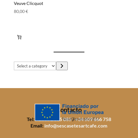
Veuve Clicquot
80,00
€
Select
a
category
Contacto
Tel:
+34 971 805 085
/
+34 609 666 758
Email:
info@sescasetesartcafe.com