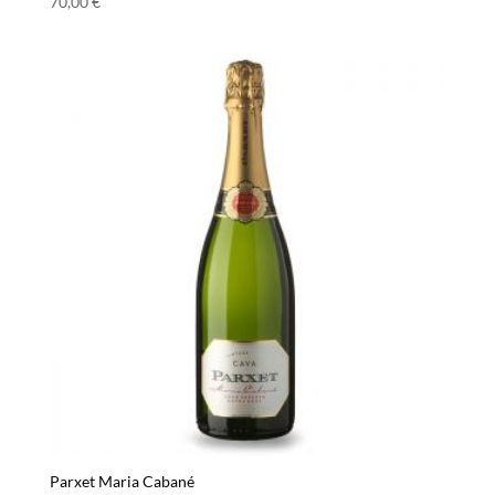
70,00
€
Parxet Maria Cabané