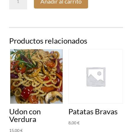
Añadir al carrito
cantidad
Productos relacionados
Udon con
Patatas Bravas
Verdura
8,00
€
15,00
€