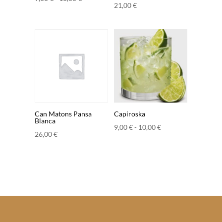
21,00
€
de
precios:
desde
9,00 €
hasta
10,00 €
Can Matons Pansa
Capiroska
Blanca
Rango
9,00
€
-
10,00
€
26,00
€
de
precios:
desde
9,00 €
hasta
10,00 €