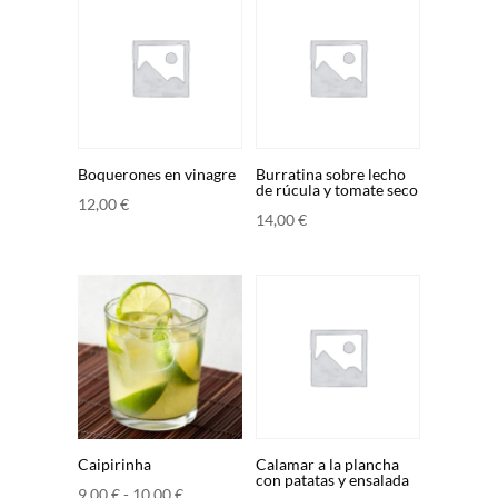
Boquerones en vinagre
Burratina sobre lecho
de rúcula y tomate seco
12,00
€
14,00
€
Caipirinha
Calamar a la plancha
con patatas y ensalada
Rango
9,00
€
-
10,00
€