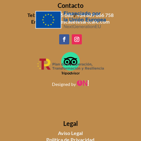
Contacto
Tel:
+34 971 805 085
/
+34 609 666 758
Email:
info@sescasetesartcafe.com
Designed by
Legal
Aviso Legal
Politica de Privacidad