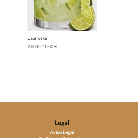
Capiroska
Rango
9,00
€
-
10,00
€
de
precios:
desde
9,00 €
hasta
10,00 €
Legal
Aviso Legal