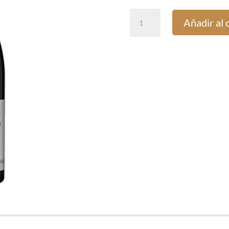
Louis
Añadir al 
Latour
Côte
Beaune
Villages
cantidad