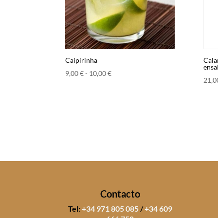
Caipirinha
Cala
ensa
Rango
9,00
€
-
10,00
€
21,
de
precios:
desde
9,00 €
hasta
10,00 €
Contacto
Tel:
+34 971 805 085
/
+34 609