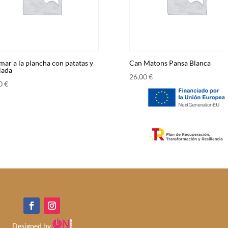
mar a la plancha con patatas y
Can Matons Pansa Blanca
lada
26,00
€
00
€
Designed by