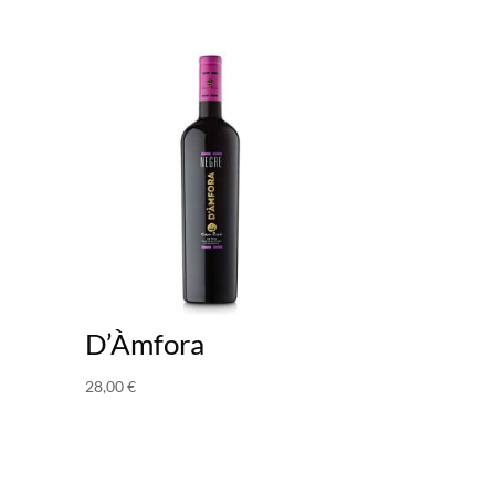
D’Àmfora
28,00
€